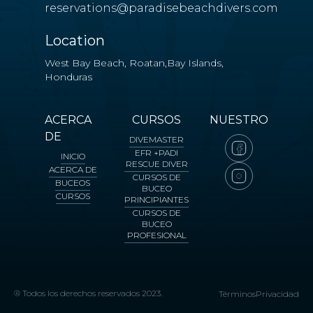
reservations@paradisebeachdivers.com
Location
West Bay Beach, Roatan,Bay Islands,
Honduras
ACERCA
CURSOS
NUESTRO
DE
DIVEMASTER
EFR +PADI
INICIO
RESCUE DIVER
ACERCA DE
CURSOS DE
BUCEOS
BUCEO
CURSOS
PRINCIPIANTES
CURSOS DE
BUCEO
PROFESIONAL
® Todos los derechos reservados 2023.
Términos
Privacidad