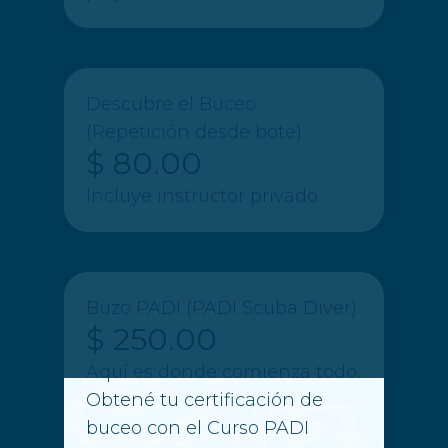
Descubre el Buceo
(Repetición desde bote)
$ 80.00
Incluye instructor privado
Buzo PADI (PADI Scuba Diver)
$ 250.00
Aquí es donde comienza todo.
Obtené tu certificación de
buceo con el Curso PADI