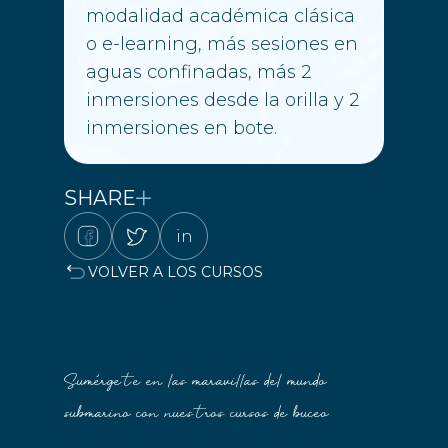
modalidad académica clásica
o e-learning, más sesiones en
aguas confinadas, más 2
inmersiones desde la orilla y 2
inmersiones en bote.
SHARE
in
VOLVER A LOS CURSOS
Sumérgete en las maravillas del mundo
submarino con nuestros cursos de buceo